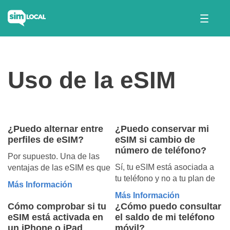
Uso de la eSIM
¿Puedo alternar entre
¿Puedo conservar mi
perfiles de eSIM?
eSIM si cambio de
número de teléfono?
Por supuesto. Una de las
Sí, tu eSIM está asociada a
ventajas de las eSIM es que
tu teléfono y no a tu plan de
puedes tener varios planes
Más Información
operadora o número de
en tu teléfono y cambiar de
Más Información
teléfono.
uno a otro en cualquier
Cómo comprobar si tu
¿Cómo puedo consultar
momento, según tu ubicación
eSIM está activada en
el saldo de mi teléfono
y el plan que desees utilizar.
un iPhone o iPad
móvil?